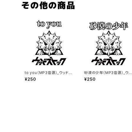
その他の商品
to you（MP3音源）_ウッドス
砂漠の少年（MP3音源）_ウッ
トック
ドストック
¥250
¥250