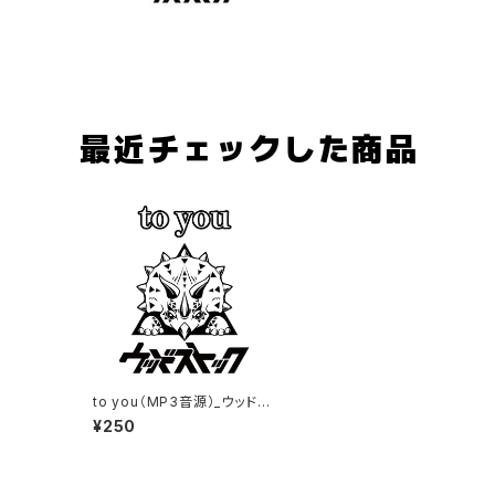
最近チェックした商品
to you（MP3音源）_ウッドス
トック
¥250